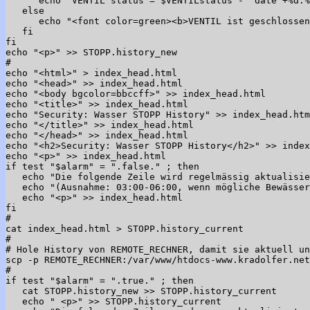
      echo "VENTIL status = $VENTILstatus - `date +%d.%
   else

      echo "<font color=green><b>VENTIL ist geschlossen
   fi

fi

echo "<p>" >> STOPP.history_new

#

echo "<html>" > index_head.html

echo "<head>" >> index_head.html

echo "<body bgcolor=bbccff>" >> index_head.html

echo "<title>" >> index_head.html

echo "Security: Wasser STOPP History" >> index_head.htm
echo "</title>" >> index_head.html

echo "</head>" >> index_head.html

echo "<h2>Security: Wasser STOPP History</h2>" >> index
echo "<p>" >> index_head.html

if test "$alarm" = ".false." ; then

   echo "Die folgende Zeile wird regelmässig aktualisie
   echo "(Ausnahme: 03:00-06:00, wenn mögliche Bewässer
   echo "<p>" >> index_head.html

fi

#

cat index_head.html > STOPP.history_current

#

# Hole History von REMOTE_RECHNER, damit sie aktuell un
scp -p REMOTE_RECHNER:/var/www/htdocs-www.kradolfer.net
#

if test "$alarm" = ".true." ; then

   cat STOPP.history_new >> STOPP.history_current

   echo " <p>" >> STOPP.history_current
