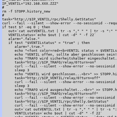
IP_VENTIL="192.168.XXX.ZZZ"

#

rm -f STOPP.history_new

#

task="http://$IP_VENTIL/rpc/Shelly.GetStatus"

curl --fail --silent --show-error --no-sessionid --requ
if test $? -eq 0 ; then

   out=`cat outVENTIL.txt | tr -s "," " " | tr -s ":" "
   VENTILstatus=`echo $out | cut -d" " -f 22`

   alarm=".false."

   if test "$VENTILstatus" = "true" ; then

      alarm=".true."

      echo "<font color=red><b>VENTIL status = $VENTILs
      echo "VENTIL offen, sollte aber geschlossen sein!
      echo "TRAFO wird sicherheitshalber eingeschaltet.
      task="http://$IP_TRAFO/relay/0?turn=on"

      curl --fail --silent --show-error --no-sessionid 
      sleep 3

      echo "VENTIL wird geschlossen...<br>" >> STOPP.hi
      task="http://$IP_VENTIL/relay/0?turn=off"

      curl --fail --silent --show-error --no-sessionid 
      sleep 3

      echo "TRAFO wird ausgeschaltet...<br>" >> STOPP.h
      task="http://$IP_TRAFO/relay/0?turn=off"

      curl --fail --silent --show-error --no-sessionid 
      task="http://$IP_VENTIL/rpc/Shelly.GetStatus"

      curl --fail --silent --show-error --no-sessionid 
      out=`cat outVENTIL.txt | tr -s "," " " | tr -s ":
      VENTILstatus=`echo $out | cut -d" " -f 22`
