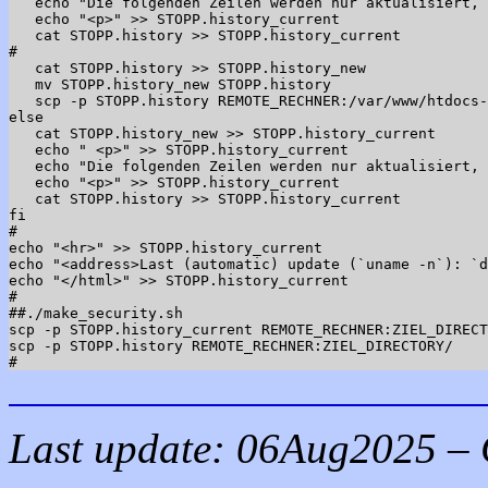
   echo "Die folgenden Zeilen werden nur aktualisiert, 
   echo "<p>" >> STOPP.history_current

   cat STOPP.history >> STOPP.history_current

#

   cat STOPP.history >> STOPP.history_new

   mv STOPP.history_new STOPP.history

   scp -p STOPP.history REMOTE_RECHNER:/var/www/htdocs-
else

   cat STOPP.history_new >> STOPP.history_current

   echo " <p>" >> STOPP.history_current

   echo "Die folgenden Zeilen werden nur aktualisiert, 
   echo "<p>" >> STOPP.history_current

   cat STOPP.history >> STOPP.history_current

fi

#

echo "<hr>" >> STOPP.history_current

echo "<address>Last (automatic) update (`uname -n`): `d
echo "</html>" >> STOPP.history_current

#

##./make_security.sh

scp -p STOPP.history_current REMOTE_RECHNER:ZIEL_DIRECT
scp -p STOPP.history REMOTE_RECHNER:ZIEL_DIRECTORY/

Last update:
06Aug2025
– 