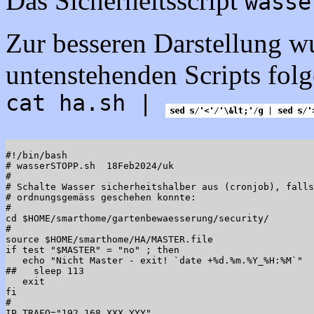
Das Sicherheitsscript
wasse
Zur besseren Darstellung w
untenstehenden Scripts folg
cat ha.sh |
#!/bin/bash

# wasserSTOPP.sh  18Feb2024/uk

#

# Schalte Wasser sicherheitshalber aus (cronjob), falls
# ordnungsgemäss geschehen konnte:

#

cd $HOME/smarthome/gartenbewaesserung/security/

#

source $HOME/smarthome/HA/MASTER.file

if test "$MASTER" = "no" ; then

   echo "Nicht Master - exit! `date +%d.%m.%Y_%H:%M`"

##   sleep 113

   exit

fi

#

IP_TRAFO="192.168.XXX.YYY"
