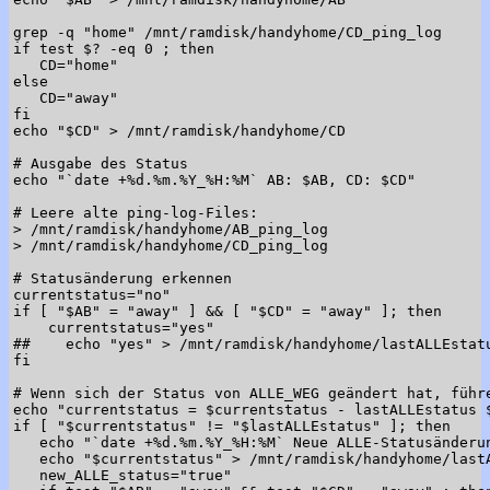
grep -q "home" /mnt/ramdisk/handyhome/CD_ping_log

if test $? -eq 0 ; then

   CD="home"

else

   CD="away"

fi

echo "$CD" > /mnt/ramdisk/handyhome/CD

# Ausgabe des Status

echo "`date +%d.%m.%Y_%H:%M` AB: $AB, CD: $CD"

# Leere alte ping-log-Files:

> /mnt/ramdisk/handyhome/AB_ping_log

> /mnt/ramdisk/handyhome/CD_ping_log

# Statusänderung erkennen

currentstatus="no"

if [ "$AB" = "away" ] && [ "$CD" = "away" ]; then

    currentstatus="yes"

##    echo "yes" > /mnt/ramdisk/handyhome/lastALLEstatu
fi

# Wenn sich der Status von ALLE_WEG geändert hat, führe
echo "currentstatus = $currentstatus - lastALLEstatus $
if [ "$currentstatus" != "$lastALLEstatus" ]; then

   echo "`date +%d.%m.%Y_%H:%M` Neue ALLE-Statusänderun
   echo "$currentstatus" > /mnt/ramdisk/handyhome/lastA
   new_ALLE_status="true"
