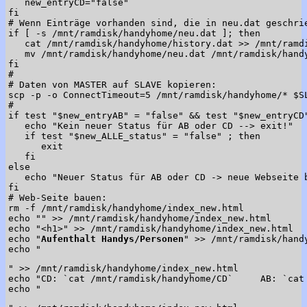
   new_entryCD="false"

fi

# Wenn Einträge vorhanden sind, die in neu.dat geschrie
if [ -s /mnt/ramdisk/handyhome/neu.dat ]; then

   cat /mnt/ramdisk/handyhome/history.dat >> /mnt/ramdi
   mv /mnt/ramdisk/handyhome/neu.dat /mnt/ramdisk/handy
fi

#

# Daten von MASTER auf SLAVE kopieren:

scp -p -o ConnectTimeout=5 /mnt/ramdisk/handyhome/* $SL
#

if test "$new_entryAB" = "false" && test "$new_entryCD"
   echo "Kein neuer Status für AB oder CD --> exit!"

   if test "$new_ALLE_status" = "false" ; then

      exit

   fi

else

   echo "Neuer Status für AB oder CD -> neue Webseite b
fi

# Web-Seite bauen:

rm -f /mnt/ramdisk/handyhome/index_new.html

echo "" >> /mnt/ramdisk/handyhome/index_new.html

echo "<h1>" >> /mnt/ramdisk/handyhome/index_new.html

echo "
Aufenthalt Handys/Personen
" >> /mnt/ramdisk/handy
echo "
" >> /mnt/ramdisk/handyhome/index_new.html

echo "CD: `cat /mnt/ramdisk/handyhome/CD`     AB: `cat
echo "