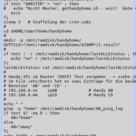
if test "$MASTER" = "no" ; then

#   echo "Nicht Master. gethandyhome.sh - exit! `date +
   exit

fi

sleep 5   # Staffelung der cron-jobs

#

cd $HOME/smarthome/handyhome

#

mkdir -p /mnt/ramdisk/handyhome/

OUTFILE="/mnt/ramdisk/handyhome/${0##*/}.result"

#

if test ! -r /mnt/ramdisk/handyhome/lastALLEstatus ; th
   echo "no" > /mnt/ramdisk/handyhome/lastALLEstatus

fi

lastALLEstatus=`cat /mnt/ramdisk/handyhome/lastALLEstat
#

# Handy-IPs im Router (DHCP) fest vergeben --> siehe /e
# Im File /etc/hosts hat es zwei Einträge für die beide
# Benutzer 'AB' und 'CD' :

# 192.168.0.nn    ipAB             # Handy AB

# 192.168.0.mm    ipCD             # Handy CD

#

echo " "

grep -q "home" /mnt/ramdisk/handyhome/AB_ping_log

if test $? -eq 0 ; then

   AB="home"

else

   AB="away"

fi

echo "$AB" > /mnt/ramdisk/handyhome/AB
