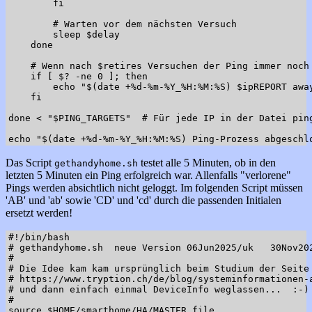
        fi

        # Warten vor dem nächsten Versuch

        sleep $delay

    done

    # Wenn nach $retires Versuchen der Ping immer noch 
    if [ $? -ne 0 ]; then

        echo "$(date +%d-%m-%Y_%H:%M:%S) $ipREPORT awa
    fi

done < "$PING_TARGETS"  # Für jede IP in der Datei ping
Das Script
testet alle 5 Minuten, ob in den
gethandyhome.sh
letzten 5 Minuten ein Ping erfolgreich war. Allenfalls "verlorene"
Pings werden absichtlich nicht geloggt. Im folgenden Script müssen
'AB' und 'ab' sowie 'CD' und 'cd' durch die passenden Initialen
ersetzt werden!
#!/bin/bash

# gethandyhome.sh  neue Version 06Jun2025/uk   30Nov202
#

# Die Idee kam kam ursprünglich beim Studium der Seite

# https://www.tryption.ch/de/blog/systeminformationen-a
# und dann einfach einmal DeviceInfo weglassen...  :-)

#

source $HOME/smarthome/HA/MASTER.file
