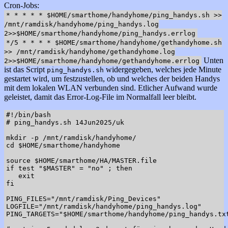
Cron-Jobs:
* * * * * $HOME/smarthome/handyhome/ping_handys.sh >>
/mnt/ramdisk/handyhome/ping_handys.log
2>>$HOME/smarthome/handyhome/ping_handys.errlog
*/5 * * * * $HOME/smarthome/handyhome/gethandyhome.sh
>> /mnt/ramdisk/handyhome/gethandyhome.log
Unten
2>>$HOME/smarthome/handyhome/gethandyhome.errlog
ist das Script
widergegeben, welches jede Minute
ping_handys.sh
gestartet wird, um festzustellen, ob und welches der beiden Handys
mit dem lokalen WLAN verbunden sind. Etlicher Aufwand wurde
geleistet, damit das Error-Log-File im Normalfall leer bleibt.
#!/bin/bash

# ping_handys.sh 14Jun2025/uk

mkdir -p /mnt/ramdisk/handyhome/

cd $HOME/smarthome/handyhome

source $HOME/smarthome/HA/MASTER.file

if test "$MASTER" = "no" ; then

   exit

fi

PING_FILES="/mnt/ramdisk/Ping_Devices"

LOGFILE="/mnt/ramdisk/handyhome/ping_handys.log"

PING_TARGETS="$HOME/smarthome/handyhome/ping_handys.txt