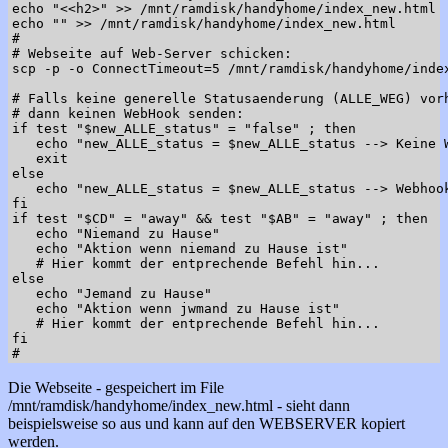
echo "<<h2>" >> /mnt/ramdisk/handyhome/index_new.html

echo "" >> /mnt/ramdisk/handyhome/index_new.html

#

# Webseite auf Web-Server schicken:

scp -p -o ConnectTimeout=5 /mnt/ramdisk/handyhome/index
# Falls keine generelle Statusaenderung (ALLE_WEG) vorh
# dann keinen WebHook senden:

if test "$new_ALLE_status" = "false" ; then

   echo "new_ALLE_status = $new_ALLE_status --> Keine W
   exit

else

   echo "new_ALLE_status = $new_ALLE_status --> Webhook
fi

if test "$CD" = "away" && test "$AB" = "away" ; then

   echo "Niemand zu Hause"

   echo "Aktion wenn niemand zu Hause ist"

   # Hier kommt der entprechende Befehl hin...

else

   echo "Jemand zu Hause"

   echo "Aktion wenn jwmand zu Hause ist"

   # Hier kommt der entprechende Befehl hin...

fi

Die Webseite - gespeichert im File
/mnt/ramdisk/handyhome/index_new.html - sieht dann
beispielsweise so aus und kann auf den WEBSERVER kopiert
werden.