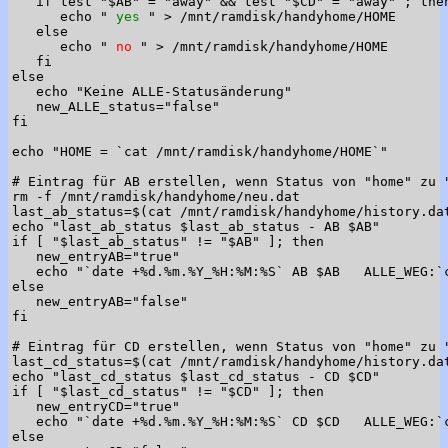
   if test "$AB" = "away" && test "$CD" = "away" ; then
      echo "
 yes 
" > /mnt/ramdisk/handyhome/HOME

   else

      echo "
 no 
" > /mnt/ramdisk/handyhome/HOME

   fi

else

   echo "Keine ALLE-Statusänderung"

   new_ALLE_status="false"

fi

echo "HOME = `cat /mnt/ramdisk/handyhome/HOME`"

# Eintrag für AB erstellen, wenn Status von "home" zu "
rm -f /mnt/ramdisk/handyhome/neu.dat

last_ab_status=$(cat /mnt/ramdisk/handyhome/history.da
echo "last_ab_status $last_ab_status - AB $AB"

if [ "$last_ab_status" != "$AB" ]; then

   new_entryAB="true"

   echo "`date +%d.%m.%Y_%H:%M:%S` AB $AB   ALLE_WEG:`
else

   new_entryAB="false"

fi

# Eintrag für CD erstellen, wenn Status von "home" zu "
last_cd_status=$(cat /mnt/ramdisk/handyhome/history.da
echo "last_cd_status $last_cd_status - CD $CD"

if [ "$last_cd_status" != "$CD" ]; then

   new_entryCD="true"

   echo "`date +%d.%m.%Y_%H:%M:%S` CD $CD   ALLE_WEG:`
else
