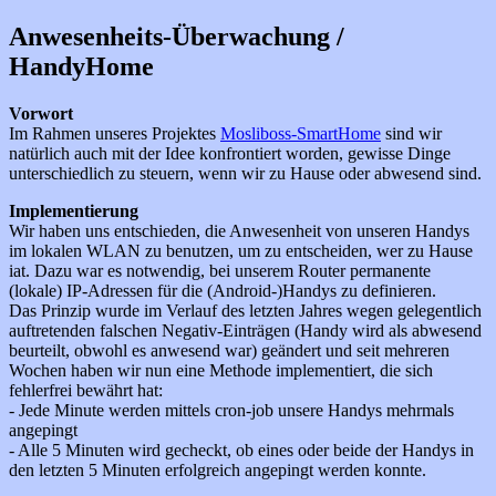
Anwesenheits-Überwachung /
HandyHome
Vorwort
Im Rahmen unseres Projektes
Mosliboss-SmartHome
sind wir
natürlich auch mit der Idee konfrontiert worden, gewisse Dinge
unterschiedlich zu steuern, wenn wir zu Hause oder abwesend sind.
Implementierung
Wir haben uns entschieden, die Anwesenheit von unseren Handys
im lokalen WLAN zu benutzen, um zu entscheiden, wer zu Hause
iat. Dazu war es notwendig, bei unserem Router permanente
(lokale) IP-Adressen für die (Android-)Handys zu definieren.
Das Prinzip wurde im Verlauf des letzten Jahres wegen gelegentlich
auftretenden falschen Negativ-Einträgen (Handy wird als abwesend
beurteilt, obwohl es anwesend war) geändert und seit mehreren
Wochen haben wir nun eine Methode implementiert, die sich
fehlerfrei bewährt hat:
- Jede Minute werden mittels cron-job unsere Handys mehrmals
angepingt
- Alle 5 Minuten wird gecheckt, ob eines oder beide der Handys in
den letzten 5 Minuten erfolgreich angepingt werden konnte.