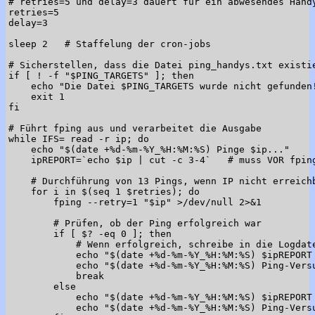
# retries=5 und delay=3 dauert für ein abwesendes Handy
retries=5

delay=3

sleep 2   # Staffelung der cron-jobs

# Sicherstellen, dass die Datei ping_handys.txt existie
if [ ! -f "$PING_TARGETS" ]; then

    echo "Die Datei $PING_TARGETS wurde nicht gefunden!
    exit 1

fi

# Führt fping aus und verarbeitet die Ausgabe

while IFS= read -r ip; do

    echo "$(date +%d-%m-%Y_%H:%M:%S) Pinge $ip..."

    ipREPORT=`echo $ip | cut -c 3-4`   # muss VOR fping
    # Durchführung von 13 Pings, wenn IP nicht erreichb
    for i in $(seq 1 $retries); do

        fping --retry=1 "$ip" >/dev/null 2>&1

        # Prüfen, ob der Ping erfolgreich war

        if [ $? -eq 0 ]; then

            # Wenn erfolgreich, schreibe in die Logdate
            echo "$(date +%d-%m-%Y_%H:%M:%S) $ipREPORT
            echo "$(date +%d-%m-%Y_%H:%M:%S) Ping-Versu
            break

        else

            echo "$(date +%d-%m-%Y_%H:%M:%S) $ipREPORT
            echo "$(date +%d-%m-%Y_%H:%M:%S) Ping-Versu