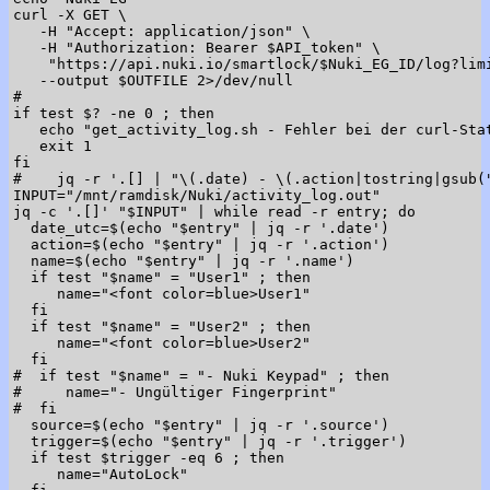
curl -X GET \

   -H "Accept: application/json" \

   -H "Authorization: Bearer $API_token" \

    "https://api.nuki.io/smartlock/$Nuki_EG_ID/log?limi
   --output $OUTFILE 2>/dev/null

#

if test $? -ne 0 ; then

   echo "get_activity_log.sh - Fehler bei der curl-Stat
   exit 1

fi

#    jq -r '.[] | "\(.date) - \(.action|tostring|gsub(
INPUT="/mnt/ramdisk/Nuki/activity_log.out"

jq -c '.[]' "$INPUT" | while read -r entry; do

  date_utc=$(echo "$entry" | jq -r '.date')

  action=$(echo "$entry" | jq -r '.action')

  name=$(echo "$entry" | jq -r '.name')

  if test "$name" = "User1" ; then

     name="<font color=blue>User1"

  fi

  if test "$name" = "User2" ; then

     name="<font color=blue>User2"

  fi

#  if test "$name" = "- Nuki Keypad" ; then

#     name="- Ungültiger Fingerprint"

#  fi

  source=$(echo "$entry" | jq -r '.source')

  trigger=$(echo "$entry" | jq -r '.trigger')

  if test $trigger -eq 6 ; then

     name="AutoLock"
