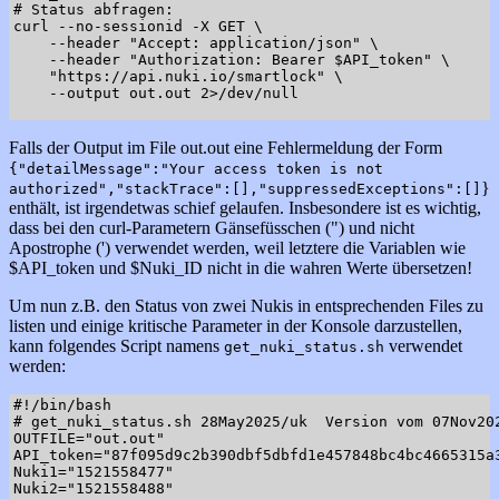
# Status abfragen:

curl --no-sessionid -X GET \

    --header "Accept: application/json" \

    --header "Authorization: Bearer $API_token" \

    "https://api.nuki.io/smartlock" \

    --output out.out 2>/dev/null

Falls der Output im File out.out eine Fehlermeldung der Form
{"detailMessage":"Your access token is not
}
authorized","stackTrace":[],"suppressedExceptions":[]
enthält, ist irgendetwas schief gelaufen. Insbesondere ist es wichtig,
dass bei den curl-Parametern Gänsefüsschen (") und nicht
Apostrophe (') verwendet werden, weil letztere die Variablen wie
$API_token und $Nuki_ID nicht in die wahren Werte übersetzen!
Um nun z.B. den Status von zwei Nukis in entsprechenden Files zu
listen und einige kritische Parameter in der Konsole darzustellen,
kann folgendes Script namens
verwendet
get_nuki_status.sh
werden:
#!/bin/bash

# get_nuki_status.sh 28May2025/uk  Version vom 07Nov202
OUTFILE="out.out"

API_token="87f095d9c2b390dbf5dbfd1e457848bc4bc4665315a3
Nuki1="1521558477"

Nuki2="1521558488"
