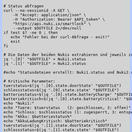
# Status abfragen

curl --no-sessionid -X GET \

    -H "Accept: application/json" \

    -H "Authorization: Bearer $API_token" \

    "https://api.nuki.io/smartlock" \

    --output $OUTFILE 2>/dev/null

if test $? -ne 0 ; then

   echo "Fehler bei der curl-Abfrage - exit!"

   exit

fi

# Die Daten der beiden Nukis extrahieren und jeweils in
jq '.[0]' "$OUTFILE" > Nuki1.status

jq '.[1]' "$OUTFILE" > Nuki2.status

#echo "Statusdateien erstellt: Nuki1.status und Nuki2.s
# Kritische Parameter:

tuerstatus=$(jq '.[0].state.doorState' "$OUTFILE")

schlossstatus=$(jq '.[0].state.state' "$OUTFILE")

batteriestatus=$(jq '.[0].state.batteryCharge' "$OUTFIL
batteriekritisch=$(jq '.[0].state.batteryCritical' "$OU
echo "Nuki1:"

echo "Tuere: $tuerstatus   (2: geschlossen, 3: offen)"

echo "Schloss: $schlossstatus (1: zugesperrt, 3: entspe
echo "Akku: $batteriestatus%"

echo "AkkuLadungKritisch: $batteriekritisch"

tuerstatus=$(jq '.[1].state.doorState' "$OUTFILE")

schlossstatus=$(jq '.[1].state.state' "$OUTFILE")
