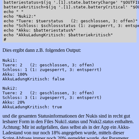
batteriestatus=$(jq '.[1].state.batteryCharge' "$OUTFIL
batteriekritisch=$(jq '.[1].state.batteryCritical' "$OU
echo " "

echo "Nuki2:"

echo "Tuere: $tuerstatus   (2: geschlossen, 3: offen)"

echo "Schloss: $schlossstatus (1: zugesperrt, 3: entspe
echo "Akku: $batteriestatus%"

echo "AkkuLadungKritisch: $batteriekritisch"

Dies ergibt dann z.B. folgenden Output:
Nuki1:

Tuere: 2   (2: geschlossen, 3: offen)

Schloss: 1 (1: zugesperrt, 3: entsperrt)

Akku: 100%

AkkuLadungKritisch: false

Nuki2:

Tuere: 2   (2: geschlossen, 3: offen)

Schloss: 3 (1: zugesperrt, 3: entsperrt)

Akku: 20%

und die gesamten Statusinformationen der Nukis sind in recht gut
lesbarer Form in den Files Nuki1.status und Nuki2.status enthalten.
Achtung: Mir ist aufgefallen, dass selbst als in der App ein Akku-
Ladestand von nur noch 18% angegeben wurde, mittels dieser
Script-Abfrage immer noch 20% gemeldet wurde, der Parameter