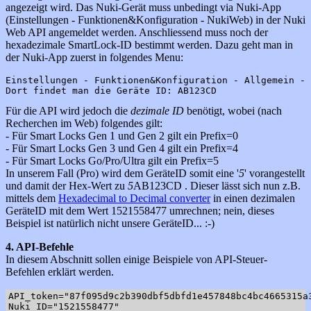
angezeigt wird. Das Nuki-Gerät muss unbedingt via Nuki-App
(Einstellungen - Funktionen&Konfiguration - NukiWeb) in der Nuki
Web API angemeldet werden. Anschliessend muss noch der
hexadezimale SmartLock-ID bestimmt werden. Dazu geht man in
der Nuki-App zuerst in folgendes Menu:
Einstellungen - Funktionen&Konfiguration - Allgemein -

Für die API wird jedoch die
dezimale ID
benötigt, wobei (nach
Recherchen im Web) folgendes gilt:
- Für Smart Locks Gen 1 und Gen 2 gilt ein Prefix=0
- Für Smart Locks Gen 3 und Gen 4 gilt ein Prefix=4
- Für Smart Locks Go/Pro/Ultra gilt ein Prefix=5
In unserem Fall (Pro) wird dem GeräteID somit eine '
5
' vorangestellt
und damit der Hex-Wert zu
5
AB123CD . Dieser lässt sich nun z.B.
mittels dem
Hexadecimal to Decimal converter
in einen dezimalen
GeräteID mit dem Wert 1521558477 umrechnen; nein, dieses
Beispiel ist natürlich nicht unsere GeräteID... :-)
4. API-Befehle
In diesem Abschnitt sollen einige Beispiele von API-Steuer-
Befehlen erklärt werden.
API_token="87f095d9c2b390dbf5dbfd1e457848bc4bc4665315a3
Nuki_ID="1521558477"
