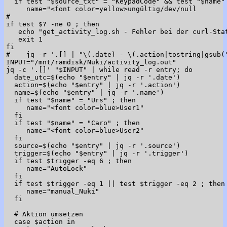
  if test "$source_txt" = "KeypadCode" && test "$name" 
     name="<font color=yellow>ungültig/dev/null

#

if test $? -ne 0 ; then

   echo "get_activity_log.sh - Fehler bei der curl-Stat
   exit 1

fi

#    jq -r '.[] | "\(.date) - \(.action|tostring|gsub(
INPUT="/mnt/ramdisk/Nuki/activity_log.out"

jq -c '.[]' "$INPUT" | while read -r entry; do

  date_utc=$(echo "$entry" | jq -r '.date')

  action=$(echo "$entry" | jq -r '.action')

  name=$(echo "$entry" | jq -r '.name')

  if test "$name" = "Urs" ; then

     name="<font color=blue>User1"

  fi

  if test "$name" = "Caro" ; then

     name="<font color=blue>User2"

  fi

  source=$(echo "$entry" | jq -r '.source')

  trigger=$(echo "$entry" | jq -r '.trigger')

  if test $trigger -eq 6 ; then

     name="AutoLock"

  fi

  if test $trigger -eq 1 || test $trigger -eq 2 ; then

     name="manual_Nuki"

  fi

  # Aktion umsetzen

  case $action in
