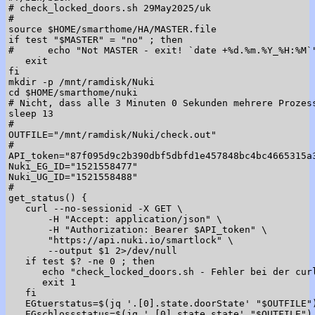
# check_locked_doors.sh 29May2025/uk

#

source $HOME/smarthome/HA/MASTER.file

if test "$MASTER" = "no" ; then

#      echo "Not MASTER - exit! `date +%d.%m.%Y_%H:%M`"
   exit

fi

mkdir -p /mnt/ramdisk/Nuki

cd $HOME/smarthome/nuki

# Nicht, dass alle 3 Minuten 0 Sekunden mehrere Prozess
sleep 13

#

OUTFILE="/mnt/ramdisk/Nuki/check.out"

#

API_token="87f095d9c2b390dbf5dbfd1e457848bc4bc4665315a3
Nuki_EG_ID="1521558477"

Nuki_UG_ID="1521558488"

#

get_status() {

   curl --no-sessionid -X GET \

       -H "Accept: application/json" \

       -H "Authorization: Bearer $API_token" \

       "https://api.nuki.io/smartlock" \

       --output $1 2>/dev/null

   if test $? -ne 0 ; then

      echo "check_locked_doors.sh - Fehler bei der curl
      exit 1

   fi

   EGtuerstatus=$(jq '.[0].state.doorState' "$OUTFILE")
   EGschlossstatus=$(jq '.[0].state.state' "$OUTFILE")
