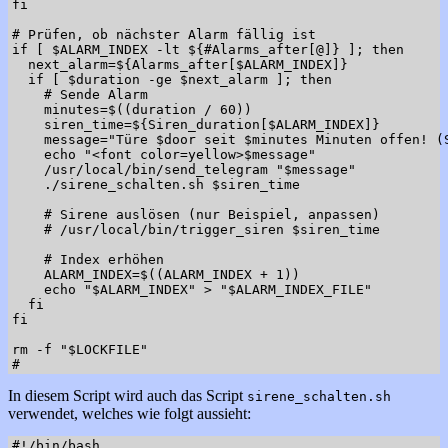
fi

# Prüfen, ob nächster Alarm fällig ist

if [ $ALARM_INDEX -lt ${#Alarms_after[@]} ]; then

  next_alarm=${Alarms_after[$ALARM_INDEX]}

  if [ $duration -ge $next_alarm ]; then

    # Sende Alarm

    minutes=$((duration / 60))

    siren_time=${Siren_duration[$ALARM_INDEX]}

    message="Türe $door seit $minutes Minuten offen! (S
    echo "<font color=yellow>$message"

    /usr/local/bin/send_telegram "$message"

    ./sirene_schalten.sh $siren_time

    # Sirene auslösen (nur Beispiel, anpassen)

    # /usr/local/bin/trigger_siren $siren_time

    # Index erhöhen

    ALARM_INDEX=$((ALARM_INDEX + 1))

    echo "$ALARM_INDEX" > "$ALARM_INDEX_FILE"

  fi

fi

rm -f "$LOCKFILE"

In diesem Script wird auch das Script
sirene_schalten.sh
verwendet, welches wie folgt aussieht:
#!/bin/bash
