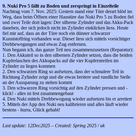
9. Nuki Pro 5 fällt zu Boden und zerspringt in Einzelteile
Nachtrag vom 7. Nov. 2025: Gestern stand eine Türe derart blöd im
Weg, dass beim Öffnen einer Haustüre das Nuki Pro 5 zu Boden fiel
und zwei Teile dort lagen: Der silberne Zylinder und das Akku-Pack
daneben, der sich jedoch nicht im Zylinder einklicken liess. Heute
fiel mir auf, dass an der Türe noch ein dünner schwarzer
Kunststoffring vorhanden war. Dieser liess sich mittels vorsichtiger
Drehbewegungen und etwas Zug entfernen.
Nun begann ich, das ganze Teil neu zusammenzusetzen (Reparatur):
1. Den Akkuteil so in den silbernen Zylinder setzen, dass die beiden
Kupferlaschen des Akkupacks auf die vier Kupferstreifen im
Zylinder zu liegen kommen
2. Den schwarzen Ring so aufsetzen, dass der schmalere Teil in
Richtung Zylinder zeigt und die etwas breitere und rundliche Stelle
an der Aussparung zu stehen kommt
3. Den schwarzen Ring vorsichtig auf den Zylinder pressen und -
klick! - alles ist fest zusammengebaut
4. Den Nuki mittels Drehbewegung wieder aufsetzen bis er arretiert
5. Mittels der App den Nuki neu kalibrieren und alles läuft wieder
bestens - hurra, Glück gehabt!
Last update:
12Dec2025
– Created:
Spring 2025
/ uk