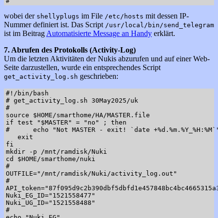
wobei der
im File
mit dessen IP-
shellyplugs
/etc/hosts
Nummer definiert ist. Das Script
/usr/local/bin/send_telegram
ist im Beitrag
Automatisierte Message an Handy
erklärt.
7. Abrufen des Protokolls (Activity-Log)
Um die letzten Aktivitäten der Nukis abzurufen und auf einer Web-
Seite darzustellen, wurde ein entsprechendes Script
geschrieben:
get_activity_log.sh
#!/bin/bash

# get_activity_log.sh 30May2025/uk

#

source $HOME/smarthome/HA/MASTER.file

if test "$MASTER" = "no" ; then

#      echo "Not MASTER - exit! `date +%d.%m.%Y_%H:%M`"
   exit

fi

mkdir -p /mnt/ramdisk/Nuki

cd $HOME/smarthome/nuki

#

OUTFILE="/mnt/ramdisk/Nuki/activity_log.out"

#

API_token="87f095d9c2b390dbf5dbfd1e457848bc4bc4665315a3
Nuki_EG_ID="1521558477"

Nuki_UG_ID="1521558488"

#

echo "Nuki EG"
