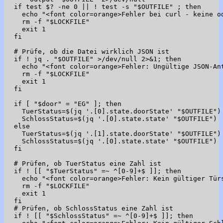
  if test $? -ne 0 || ! test -s "$OUTFILE" ; then

    echo "<font color=orange>Fehler bei curl - keine od
    rm -f "$LOCKFILE"

    exit 1

  fi

  # Prüfe, ob die Datei wirklich JSON ist

  if ! jq . "$OUTFILE" >/dev/null 2>&1; then

    echo "<font color=orange>Fehler: Ungültige JSON-Ant
    rm -f "$LOCKFILE"

    exit 1

  fi

  if [ "$door" = "EG" ]; then

    TuerStatus=$(jq '.[0].state.doorState' "$OUTFILE")

    SchlossStatus=$(jq '.[0].state.state' "$OUTFILE")

  else

    TuerStatus=$(jq '.[1].state.doorState' "$OUTFILE")

    SchlossStatus=$(jq '.[0].state.state' "$OUTFILE")

  fi

  # Prüfen, ob TuerStatus eine Zahl ist

  if ! [[ "$TuerStatus" =~ ^[0-9]+$ ]]; then

    echo "<font color=orange>Fehler: Kein gültiger Türs
    rm -f "$LOCKFILE"

    exit 1

  fi

  # Prüfen, ob SchlossStatus eine Zahl ist

  if ! [[ "$SchlossStatus" =~ ^[0-9]+$ ]]; then
