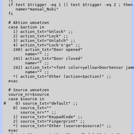
  fi

  if test $trigger -eq 1 || test $trigger -eq 2 ; then

     name="manual_Nuki"

  fi

  # Aktion umsetzen

  case $action in

    1) action_txt="Unlock" ;;

    2) action_txt="Lock" ;;

    3) action_txt="Unlatch" ;;

    4) action_txt="Lock'n'go" ;;

    240) action_txt="Door opened"

         name="" ;;

    241) action_txt="Door closed"

         name="" ;;

    242) action_txt="<font color=yellow>DoorSensor jamm
         name="" ;;

    *) action_txt="Other (action=$action)" ;;

  esac

  # Source umsetzen

  source_nr=$source

  case $source in

#    0) source_txt="default" ;;

    0) source_txt=""

       source_nr="" ;;

    1) source_txt="KeypadCode" ;;

    2) source_txt="Fingerprint" ;;

    *) source_txt="Other (source=$source)" ;;

  esac
