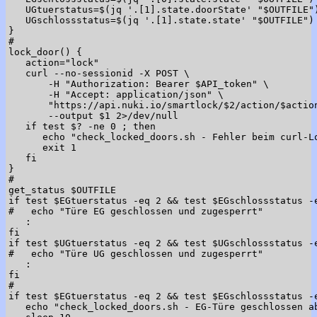
   UGtuerstatus=$(jq '.[1].state.doorState' "$OUTFILE")
   UGschlossstatus=$(jq '.[1].state.state' "$OUTFILE")

}

#

lock_door() {

   action="lock"

   curl --no-sessionid -X POST \

       -H "Authorization: Bearer $API_token" \

       -H "Accept: application/json" \

       "https://api.nuki.io/smartlock/$2/action/$action
       --output $1 2>/dev/null

   if test $? -ne 0 ; then

      echo "check_locked_doors.sh - Fehler beim curl-Lo
      exit 1

   fi

}

#

get_status $OUTFILE

if test $EGtuerstatus -eq 2 && test $EGschlossstatus -e
#   echo "Türe EG geschlossen und zugesperrt"

   :

fi

if test $UGtuerstatus -eq 2 && test $UGschlossstatus -e
#   echo "Türe UG geschlossen und zugesperrt"

   :

fi

#

if test $EGtuerstatus -eq 2 && test $EGschlossstatus -e
   echo "check_locked_doors.sh - EG-Türe geschlossen a