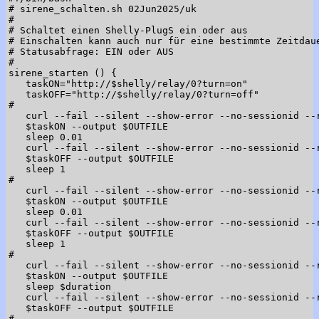
# sirene_schalten.sh 02Jun2025/uk

#

# Schaltet einen Shelly-PlugS ein oder aus

# Einschalten kann auch nur für eine bestimmte Zeitdaue
# Statusabfrage: EIN oder AUS

#

sirene_starten () {

   taskON="http://$shelly/relay/0?turn=on"

   taskOFF="http://$shelly/relay/0?turn=off"

#

   curl --fail --silent --show-error --no-sessionid --r
   $taskON --output $OUTFILE

   sleep 0.01

   curl --fail --silent --show-error --no-sessionid --r
   $taskOFF --output $OUTFILE

   sleep 1

#

   curl --fail --silent --show-error --no-sessionid --r
   $taskON --output $OUTFILE

   sleep 0.01

   curl --fail --silent --show-error --no-sessionid --r
   $taskOFF --output $OUTFILE

   sleep 1

#

   curl --fail --silent --show-error --no-sessionid --r
   $taskON --output $OUTFILE

   sleep $duration

   curl --fail --silent --show-error --no-sessionid --r
   $taskOFF --output $OUTFILE

#
