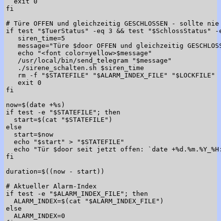
  exit 0

fi

# Türe OFFEN und gleichzeitig GESCHLOSSEN - sollte nie 
if test "$TuerStatus" -eq 3 && test "$SchlossStatus" -e
   siren_time=5

   message="Türe $door OFFEN und gleichzeitig GESCHLOSS
   echo "<font color=yellow>$message"

   /usr/local/bin/send_telegram "$message"

   ./sirene_schalten.sh $siren_time

   rm -f "$STATEFILE" "$ALARM_INDEX_FILE" "$LOCKFILE"

   exit 0

fi

now=$(date +%s)

if test -e "$STATEFILE"; then

  start=$(cat "$STATEFILE")

else

  start=$now

  echo "$start" > "$STATEFILE"

  echo "Tür $door seit jetzt offen: `date +%d.%m.%Y_%H:
fi

duration=$((now - start))

# Aktueller Alarm-Index

if test -e "$ALARM_INDEX_FILE"; then

  ALARM_INDEX=$(cat "$ALARM_INDEX_FILE")

else

  ALARM_INDEX=0
