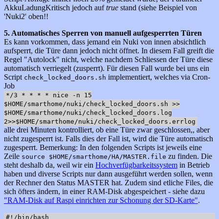
AkkuLadungKritisch jedoch auf
true
stand (siehe Beispiel von
'Nuki2' oben!!
5. Automatisches Sperren von manuell aufgesperrten Türen
Es kann vorkommen, dass jemand ein Nuki von innen absichtlich
aufsperrt, die Türe dann jedoch nicht öffnet. In diesem Fall greift die
Regel "Autolock" nicht, welche nachdem Schliessen der Türe diese
automatisch verriegelt (zusperrt). Für diesen Fall wurde bei uns ein
Script
implementiert, welches via Cron-
check_locked_doors.sh
Job
*/3 * * * * nice -n 15
$HOME/smarthome/nuki/check_locked_doors.sh >>
$HOME/smarthome/nuki/check_locked_doors.log
2>>$HOME/smarthome/nuki/check_locked_doors.errlog
alle drei Minuten kontrolliert, ob eine Türe zwar geschlossen,, aber
nicht zugesperrt ist. Falls dies der Fall ist, wird die Türe automatisch
zugesperrt. Bemerkung: In den folgenden Scripts ist jeweils eine
Zeile
zu finden. Die
source $HOME/smarthome/HA/MASTER.file
steht deshalb da, weil wir ein
Hochverfügbarkeitssystem
in Betrieb
haben und diverse Scripts nur dann ausgeführt werden sollen, wenn
der Rechner den Status MASTER hat. Zudem sind etliche Files, die
sich öfters ändern, in einer RAM-Disk abgespeichert - siehe dazu
"RAM-Disk auf Raspi einrichten zur Schonung der SD-Karte"
.
#!/bin/bash
