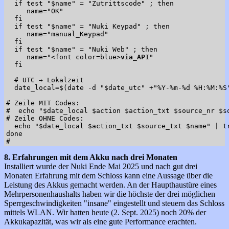
  if test "$name" = "Zutrittscode" ; then

     name="OK"

  fi

  if test "$name" = "Nuki Keypad" ; then

     name="manual_Keypad"

  fi

  if test "$name" = "Nuki Web" ; then

     name="<font color=blue>
via_API
"

  fi

  # UTC → Lokalzeit

  date_local=$(date -d "$date_utc" +"%Y-%m-%d %H:%M:%S"
# Zeile MIT Codes:

#  echo "$date_local $action $action_txt $source_nr $so
# Zeile OHNE Codes:

  echo "$date_local $action_txt $source_txt $name" | tr
done

8. Erfahrungen mit dem Akku nach drei Monaten
Installiert wurde der Nuki Ende Mai 2025 und nach gut drei
Monaten Erfahrung mit dem Schloss kann eine Aussage über die
Leistung des Akkus gemacht werden. An der Haupthaustüre eines
Mehrpersonenhaushalts haben wir die höchste der drei möglichen
Sperrgeschwindigkeiten "insane" eingestellt und steuern das Schloss
mittels WLAN. Wir hatten heute (2. Sept. 2025) noch 20% der
Akkukapazität, was wir als eine gute Performance erachten.