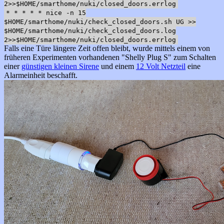
2>>$HOME/smarthome/nuki/closed_doors.errlog
* * * * * nice -n 15
$HOME/smarthome/nuki/check_closed_doors.sh UG >>
$HOME/smarthome/nuki/check_closed_doors.log
2>>$HOME/smarthome/nuki/closed_doors.errlog
Falls eine Türe längere Zeit offen bleibt, wurde mittels einem von
früheren Experimenten vorhandenen "Shelly Plug S" zum Schalten
einer
günstigen kleinen Sirene
und einem
12 Volt Netzteil
eine
Alarmeinheit beschafft.