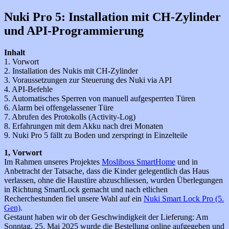
Nuki Pro 5: Installation mit CH-Zylinder
und API-Programmierung
Inhalt
1. Vorwort
2. Installation des Nukis mit CH-Zylinder
3. Voraussetzungen zur Steuerung des Nuki via API
4. API-Befehle
5. Automatisches Sperren von manuell aufgesperrten Türen
6. Alarm bei offengelassener Türe
7. Abrufen des Protokolls (Activity-Log)
8. Erfahrungen mit dem Akku nach drei Monaten
9. Nuki Pro 5 fällt zu Boden und zerspringt in Einzelteile
1, Vorwort
Im Rahmen unseres Projektes
Mosliboss SmartHome
und in
Anbetracht der Tatsache, dass die Kinder gelegentlich das Haus
verlassen, ohne die Haustüre abzuschliessen, wurden Überlegungen
in Richtung SmartLock gemacht und nach etlichen
Recherchestunden fiel unsere Wahl auf ein
Nuki Smart Lock Pro (5.
Gen)
.
Gestaunt haben wir ob der Geschwindigkeit der Lieferung: Am
Sonntag, 25. Mai 2025 wurde die Bestellung online aufgegeben und