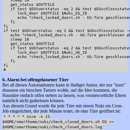
   sleep 10

   get_status $OUTFILE

   if test $EGtuerstatus -eq 2 && test $EGschlossstatus
      lock_door $OUTFILE $Nuki_EG_ID

      echo "check_locked_doors.sh - EG-Türe geschlosse
   fi

fi

if test $UGtuerstatus -eq 2 && test $UGschlossstatus -e
   echo "check_locked_doors.sh - UG-Türe geschlossen a
   sleep 10

   get_status $OUTFILE

   if test $UGtuerstatus -eq 2 && test $UGschlossstatus
      lock_door $OUTFILE $Nuki_UG_ID

      echo "check_locked_doors.sh - UG-Türe geschlosse
   fi

fi

6. Alarm bei offengelassener Türe
Bei all diesen Automatismen kann in findiger Junior, der nur "kurz"
draussen ein bisschen Turnen woltle, auf die Idee kommen, die
Haustüre einfach offen stehen zu lassen, was verantwortliche Eltern
natürlich nicht gutheissen können.
Aus diesem Grund wurde für jede Türe mit einem Nuki ein Cron-
Job eingerichtet, der jede Minute testet, ob eine Türe geöffnet ist:
* * * * * nice -n 15
$HOME/smarthome/nuki/check_closed_doors.sh EG >>
$HOME/smarthome/nuki/check_closed_doors.log