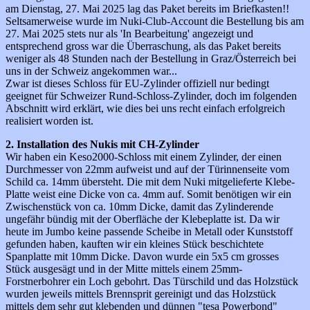
am Dienstag, 27. Mai 2025 lag das Paket bereits im Briefkasten!!
Seltsamerweise wurde im Nuki-Club-Account die Bestellung bis am
27. Mai 2025 stets nur als 'In Bearbeitung' angezeigt und
entsprechend gross war die Überraschung, als das Paket bereits
weniger als 48 Stunden nach der Bestellung in Graz/Österreich bei
uns in der Schweiz angekommen war...
Zwar ist dieses Schloss für EU-Zylinder offiziell nur bedingt
geeignet für Schweizer Rund-Schloss-Zylinder, doch im folgenden
Abschnitt wird erklärt, wie dies bei uns recht einfach erfolgreich
realisiert worden ist.
2. Installation des Nukis mit CH-Zylinder
Wir haben ein Keso2000-Schloss mit einem Zylinder, der einen
Durchmesser von 22mm aufweist und auf der Türinnenseite vom
Schild ca. 14mm übersteht. Die mit dem Nuki mitgelieferte Klebe-
Platte weist eine Dicke von ca. 4mm auf. Somit benötigen wir ein
Zwischenstück von ca. 10mm Dicke, damit das Zylinderende
ungefähr bündig mit der Oberfläche der Klebeplatte ist. Da wir
heute im Jumbo keine passende Scheibe in Metall oder Kunststoff
gefunden haben, kauften wir ein kleines Stück beschichtete
Spanplatte mit 10mm Dicke. Davon wurde ein 5x5 cm grosses
Stück ausgesägt und in der Mitte mittels einem 25mm-
Forstnerbohrer ein Loch gebohrt. Das Türschild und das Holzstück
wurden jeweils mittels Brennsprit gereinigt und das Holzstück
mittels dem sehr gut klebenden und dünnen "tesa Powerbond"