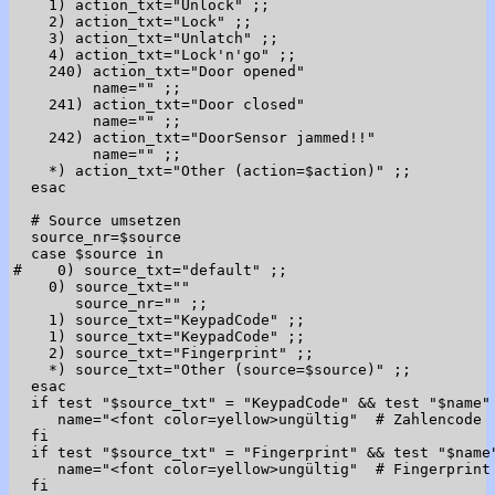
    1) action_txt="Unlock" ;;

    2) action_txt="Lock" ;;

    3) action_txt="Unlatch" ;;

    4) action_txt="Lock'n'go" ;;

    240) action_txt="Door opened"

         name="" ;;

    241) action_txt="Door closed"

         name="" ;;

    242) action_txt="DoorSensor jammed!!"

         name="" ;;

    *) action_txt="Other (action=$action)" ;;

  esac

  # Source umsetzen

  source_nr=$source

  case $source in

#    0) source_txt="default" ;;

    0) source_txt=""

       source_nr="" ;;

    1) source_txt="KeypadCode" ;;

    1) source_txt="KeypadCode" ;;

    2) source_txt="Fingerprint" ;;

    *) source_txt="Other (source=$source)" ;;

  esac

  if test "$source_txt" = "KeypadCode" && test "$name" 
     name="<font color=yellow>ungültig"  # Zahlencode

  fi

  if test "$source_txt" = "Fingerprint" && test "$name"
     name="<font color=yellow>ungültig"  # Fingerprint

  fi
