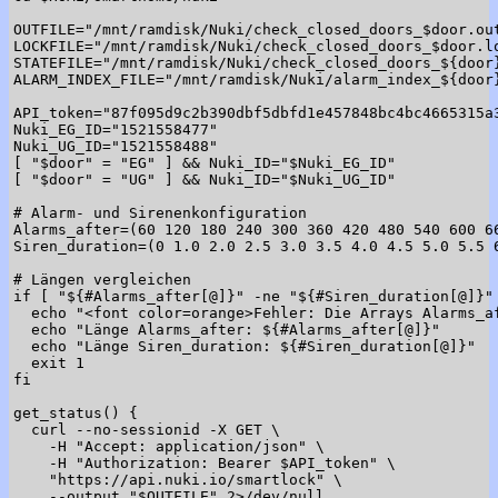
OUTFILE="/mnt/ramdisk/Nuki/check_closed_doors_$door.out
LOCKFILE="/mnt/ramdisk/Nuki/check_closed_doors_$door.lo
STATEFILE="/mnt/ramdisk/Nuki/check_closed_doors_${door}
ALARM_INDEX_FILE="/mnt/ramdisk/Nuki/alarm_index_${door}
API_token="87f095d9c2b390dbf5dbfd1e457848bc4bc4665315a3
Nuki_EG_ID="1521558477"

Nuki_UG_ID="1521558488"

[ "$door" = "EG" ] && Nuki_ID="$Nuki_EG_ID"

[ "$door" = "UG" ] && Nuki_ID="$Nuki_UG_ID"

# Alarm- und Sirenenkonfiguration

Alarms_after=(60 120 180 240 300 360 420 480 540 600 66
Siren_duration=(0 1.0 2.0 2.5 3.0 3.5 4.0 4.5 5.0 5.5 6
# Längen vergleichen

if [ "${#Alarms_after[@]}" -ne "${#Siren_duration[@]}" 
  echo "<font color=orange>Fehler: Die Arrays Alarms_af
  echo "Länge Alarms_after: ${#Alarms_after[@]}"

  echo "Länge Siren_duration: ${#Siren_duration[@]}"

  exit 1

fi

get_status() {

  curl --no-sessionid -X GET \

    -H "Accept: application/json" \

    -H "Authorization: Bearer $API_token" \

    "https://api.nuki.io/smartlock" \

    --output "$OUTFILE" 2>/dev/null
