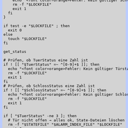
    echo "<font color=orange>Fehler: Kein gültiger Sch
    rm -f "$LOCKFILE"

    exit 1

  fi

}

if test -e "$LOCKFILE" ; then

  exit 0

else

  touch "$LOCKFILE"

fi

get_status

# Prüfen, ob TuerStatus eine Zahl ist

if ! [[ "$TuerStatus" =~ ^[0-9]+$ ]]; then

  echo "<font color=orange>Fehler: Kein gültiger Türst
  rm -f "$LOCKFILE"

  exit 1

fi

# Prüfen, ob SchlossStatus eine Zahl ist

if ! [[ "$SchlossStatus" =~ ^[0-9]+$ ]]; then

  echo "<font color=orange>Fehler: Kein gültiger Schlo
  rm -f "$LOCKFILE"

  exit 1

fi

if [ "$TuerStatus" -ne 3 ]; then

  # Tür nicht offen → alles ok, State-Dateien löschen

  rm -f "$STATEFILE" "$ALARM_INDEX_FILE" "$LOCKFILE"
