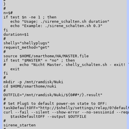
}

#

n=$#

if test $n -ne 1 ; then

   echo "Usage: ./sirene_schalten.sh duration"

   echo "Example: ./sirene_schalten.sh 0.3"

fi

duration=$1

#

shelly="shellyplugs"

request_method="get"

#

source $HOME/smarthome/HA/MASTER.file

if test "$MASTER" = "no" ; then

#      echo "Nicht Master. shelly_schalten.sh - exit! `
   exit

fi

#

mkdir -p /mnt/ramdisk/Nuki

cd $HOME/smarthome/nuki

#

OUTFILE="/mnt/ramdisk/Nuki/${0##*/}.result"

#

# Set PlugS to default power-on state to OFF:

taskDefaultOFF="http://$shelly/settings/relay/0?default
curl --fail --silent --show-error --no-sessionid --requ
   $taskDefaultOFF --output $OUTFILE

#

sirene_starten
