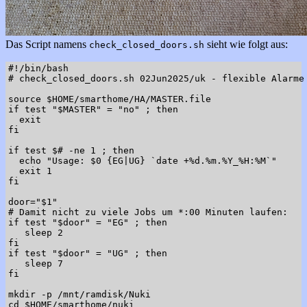
Das Script namens
sieht wie folgt aus:
check_closed_doors.sh
#!/bin/bash

# check_closed_doors.sh 02Jun2025/uk - flexible Alarme

source $HOME/smarthome/HA/MASTER.file

if test "$MASTER" = "no" ; then

  exit

fi

if test $# -ne 1 ; then

  echo "Usage: $0 {EG|UG} `date +%d.%m.%Y_%H:%M`"

  exit 1

fi

door="$1"

# Damit nicht zu viele Jobs um *:00 Minuten laufen:

if test "$door" = "EG" ; then

   sleep 2

fi

if test "$door" = "UG" ; then

   sleep 7

fi

mkdir -p /mnt/ramdisk/Nuki

cd $HOME/smarthome/nuki
