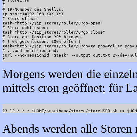
# store1.sh

#

# IP-Nummber des Shellys:

ip_store1=192.168.XXX.YYY

# Store öffnen:

task="http://$ip_store1/roller/0?go=open"

# Store schliessen:

task="http://$ip_store1/roller/0?go=close"

# Store auf Position 30% bringen:

# ( 0%=geschlossen, 100%=offen )

task="http://$ip_store1/roller/0?go=to_pos&roller_pos=3
# ...und anschliessend:

curl --no-sessionid "$task" --output out.txt 2>/dev/nul
Morgens werden die einzeln
mittels cron geöffnet; für L
Abends werden alle Storen m