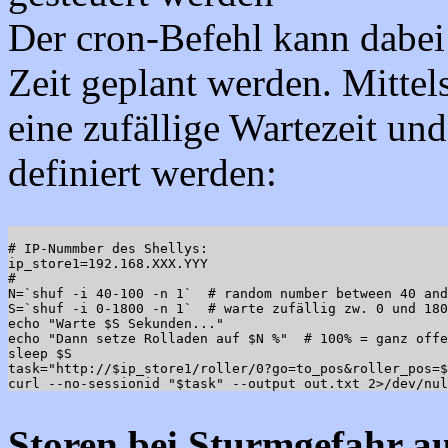
Der cron-Befehl kann dabei
Zeit geplant werden. Mitte
eine zufällige Wartezeit un
definiert werden:
# IP-Nummber des Shellys:

ip_store1=192.168.XXX.YYY

#

N=`shuf -i 40-100 -n 1`  # random number between 40 and
S=`shuf -i 0-1800 -n 1`  # warte zufällig zw. 0 und 180
echo "Warte $S Sekunden..."

echo "Dann setze Rolladen auf $N %"  # 100% = ganz offe
sleep $S

task="http://$ip_store1/roller/0?go=to_pos&roller_pos=$
Storen bei Sturmgefahr au